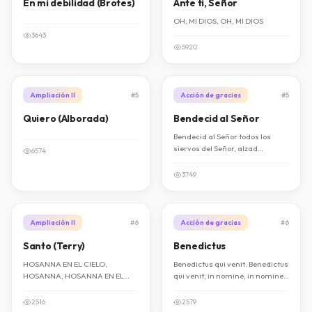
En mi debilidad (Brotes)
Ante ti, Señor
OH, MI DIOS, OH, MI DIOS
3643
5920
Ampliación II
#5
Acción de gracias
#5
Quiero (Alborada)
Bendecid al Señor
Bendecid al Señor todos los
siervos del Señor, alzad
6574
vuestras manos en el
santuario, y bendecid al Señor.
3749
Ampliación II
#6
Acción de gracias
#6
Santo (Terry)
Benedictus
HOSANNA EN EL CIELO,
Benedictus qui venit. Benedictus
HOSANNA, HOSANNA EN EL
qui venit, in nomine, in nomine,
CIELO, HOSANNA
in nomine Domini.
2516
2579