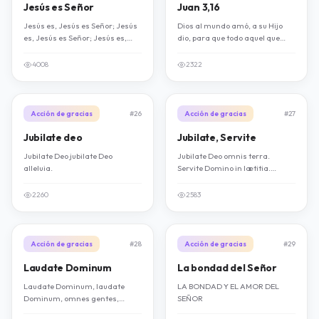
Jesús es Señor
Juan 3,16
Jesús es, Jesús es Señor; Jesús
Dios al mundo amó, a su Hijo
es, Jesús es Señor; Jesús es,
dio, para que todo aquel que
Jesús es Señor.
crea en El no se pierda mas
tenga vida eterna.
4008
2322
Acción de gracias
#26
Acción de gracias
#27
Jubilate deo
Jubilate, Servite
Jubilate Deo jubilate Deo
Jubilate Deo omnis terra.
alleluia.
Servite Domino in lætitia.
Alleluia, alleluia in lætitia.
Alleluia alleluia in lætitia.
2260
2583
Acción de gracias
#28
Acción de gracias
#29
Laudate Dominum
La bondad del Señor
Laudate Dominum, laudate
LA BONDAD Y EL AMOR DEL
Dominum, omnes gentes,
SEÑOR
Aleluya. Laudate Dominum,