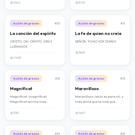
laudate Dominum, omnes
2622
8725
gentes Aleluya.
Acción de gracias
#30
Acción de gracias
#31
La canción del espíritu
La fe de quien no creía
CRISTO, OH, CRISTO, VEN Y
SEÑOR, YO NO SOY DIGNO
LLENANOS.
3609
11409
Acción de gracias
#32
Acción de gracias
#33
Magnificat
Maravilloso
Magnificat, magnificat.
Maravilloso Jesús es para mí, y
Magnificat anima mea
más dulce que la miel que
Dominum. Magnificat,
mana en el panal.
magnificat. Magnificat anima
3181
4647
mea.
Acción de gracias
#34
Acción de gracias
#35