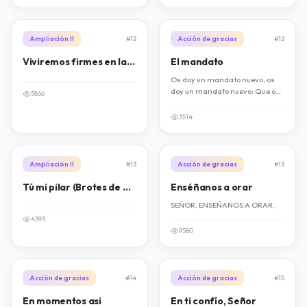
Ampliación II
#12
Acción de gracias
#12
Viviremos firmes en la fe (Toño Casado)
El mandato
Os doy un mandato nuevo, os
doy un mandato nuevo: Que os
5866
améis, (que os améis), que os
améis, (que os améis),
3514
Ampliación II
#13
Acción de gracias
#13
Tú mi pilar (Brotes de Olivo)
Enséñanos a orar
SEÑOR, ENSEÑANOS A ORAR,
4393
9580
Acción de gracias
#14
Acción de gracias
#15
En momentos asi
En ti confío, Señor