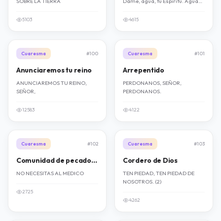
SOBRE LA TIERRA
Dame, agua, tu Espíritu. Agua
lávame.
5103
4615
Cuaresma
#100
Cuaresma
#101
Anunciaremos tu reino
Arrepentido
ANUNCIAREMOS TU REINO,
PERDONANOS, SEÑOR,
SEÑOR,
PERDONANOS.
12583
4122
Cuaresma
#102
Cuaresma
#103
Comunidad de pecadores
Cordero de Dios
NO NECESITAS AL MEDICO
TEN PIEDAD, TEN PIEDAD DE
NOSOTROS. (2)
2725
4262