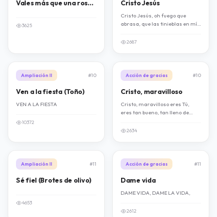
Vales más que una rosa (2000 años después)
Cristo Jesús
Cristo Jesús, oh fuego que
abrasa, que las tinieblas en mí
3625
no tengan voz. Cristo Jesús,
disipa mis sombras. Y que en
2687
mí sólo hable tu Amor.
Ampliación II
#10
Acción de gracias
#10
Ven a la fiesta (Toño)
Cristo, maravilloso
VEN A LA FIESTA
Cristo, maravilloso eres Tú,
eres tan bueno, tan lleno de
amor. Brillas como brilla el sol,
10372
Cristo maravilloso eres Tú.
2634
Ampliación II
#11
Acción de gracias
#11
Sé fiel (Brotes de olivo)
Dame vida
DAME VIDA, DAME LA VIDA,
4653
2612