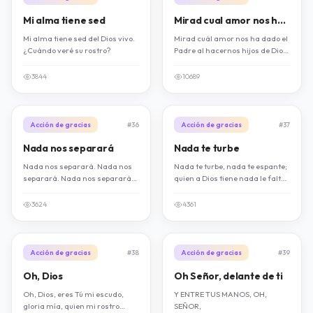
Mi alma tiene sed
Mirad cual amor nos ha dado el Padre
Mi alma tiene sed del Dios vivo.
Mirad cuál amor nos ha dado el
¿Cuándo veré su rostro?
Padre al hacernos hijos de Dios.
Para ser llamados hijos de Dios.
(2)
3844
10689
Acción de gracias
#36
Acción de gracias
#37
Nada nos separará
Nada te turbe
Nada nos separará. Nada nos
Nada te turbe, nada te espante;
separará. Nada nos separará
quien a Dios tiene nada le falta.
del amor de Dios.
Nada te turbe, nada te espante;
sólo Dios basta.
3624
4361
Acción de gracias
#38
Acción de gracias
#39
Oh, Dios
Oh Señor, delante de ti
Oh, Dios, eres Tú mi escudo,
Y ENTRE TUS MANOS, OH,
gloria mía, quien mi rostro
SEÑOR,