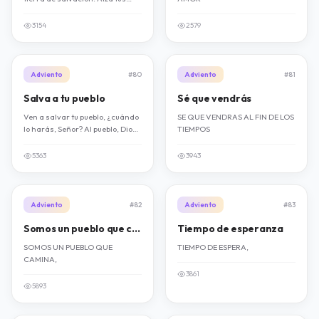
ojos al cielo, en él está tu Señor.
3154
2579
Adviento
#80
Adviento
#81
Salva a tu pueblo
Sé que vendrás
Ven a salvar tu pueblo, ¿cuándo
SE QUE VENDRAS AL FIN DE LOS
lo harás, Señor? Al pueblo, Dios,
TIEMPOS
al pueblo, pues hijos tuyos son.
5363
3943
Adviento
#82
Adviento
#83
Somos un pueblo que camina
Tiempo de esperanza
SOMOS UN PUEBLO QUE
TIEMPO DE ESPERA,
CAMINA,
3861
5893