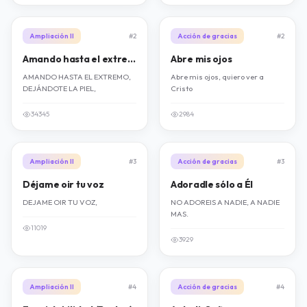
Ampliación II
#2
Acción de gracias
#2
Amando hasta el extremo (Maite López)
Abre mis ojos
AMANDO HASTA EL EXTREMO,
Abre mis ojos, quiero ver a
DEJÁNDOTE LA PIEL,
Cristo
34345
2984
Ampliación II
#3
Acción de gracias
#3
Déjame oir tu voz
Adoradle sólo a Él
DEJAME OIR TU VOZ,
NO ADOREIS A NADIE, A NADIE
MAS.
11019
3929
Ampliación II
#4
Acción de gracias
#4