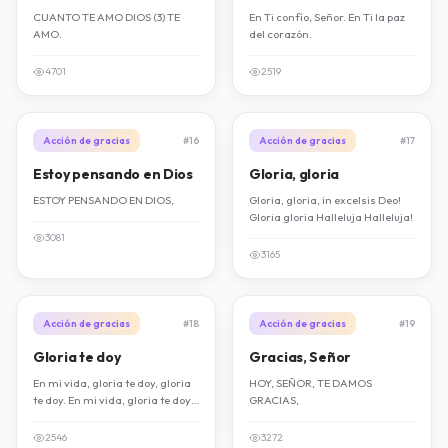
CUANTO TE AMO DIOS (3) TE
En Ti confío, Señor. En Ti la paz
AMO.
del corazón.
4701
2519
Acción de gracias
#16
Acción de gracias
#17
Estoy pensando en Dios
Gloria, gloria
ESTOY PENSANDO EN DIOS,
Gloria, gloria, in excelsis Deo!
Gloria gloria Halleluja Halleluja!
3081
3165
Acción de gracias
#18
Acción de gracias
#19
Gloria te doy
Gracias, Señor
En mi vida, gloria te doy, gloria
HOY, SEÑOR, TE DAMOS
te doy. En mi vida, gloria te doy,
GRACIAS,
Señor.
2546
3272