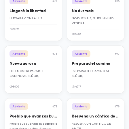
Adviento
#74
Adviento
#75
Llegará la libertad
No durmais
LLEGARA CON LA LUZ
NO DURMAIS, QUE UN NIÑO
VENDRA,
6098
5283
Adviento
#76
Adviento
#77
Nueva aurora
Preparad el camino
DEBEMOS PREPARAR EL
PREPARAD EL CAMINO AL
CAMINO AL SEÑOR,
SEÑOR,
8605
4517
Adviento
#78
Adviento
#79
Pueblo que avanzas buscando
Resuena un cántico de amor
Pueblo que avanzas buscando la
RESUENA UN CANTICO DE
tierra de salvación. Alza tus
AMOR