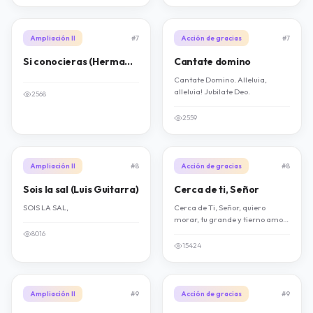
Ampliación II
#7
Acción de gracias
#7
Si conocieras (Hermana Glenda)
Cantate domino
Cantate Domino. Alleluia,
alleluia! Jubilate Deo.
2568
2559
Ampliación II
#8
Acción de gracias
#8
Sois la sal (Luis Guitarra)
Cerca de ti, Señor
SOIS LA SAL,
Cerca de Ti, Señor, quiero
morar, tu grande y tierno amor
quiero gozar. Llena mi pobre ser,
8016
limpia mi corazón, hazme tu
15424
rostro ver en la aflicción. (2)
Ampliación II
#9
Acción de gracias
#9