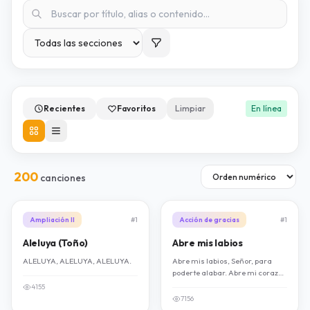
Recientes
Favoritos
Limpiar
En línea
200
canciones
Ampliación II
#1
Acción de gracias
#1
Aleluya (Toño)
Abre mis labios
ALELUYA, ALELUYA, ALELUYA.
Abre mis labios, Señor, para
poderte alabar. Abre mi corazón
para poderte adorar.
4155
7156