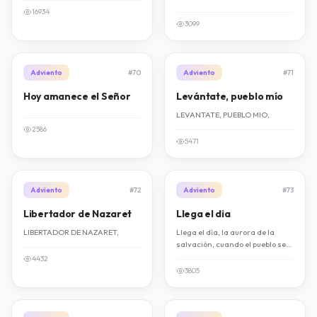
16934
3099
Adviento
#70
Adviento
#71
Hoy amanece el Señor
Levántate, pueblo mío
LEVANTATE, PUEBLO MIO,
2586
5471
Adviento
#72
Adviento
#73
Libertador de Nazaret
Llega el dia
LIBERTADOR DE NAZARET,
Llega el día, la aurora de la
salvación, cuando el pueblo se
llena de esperanza.
4432
3805