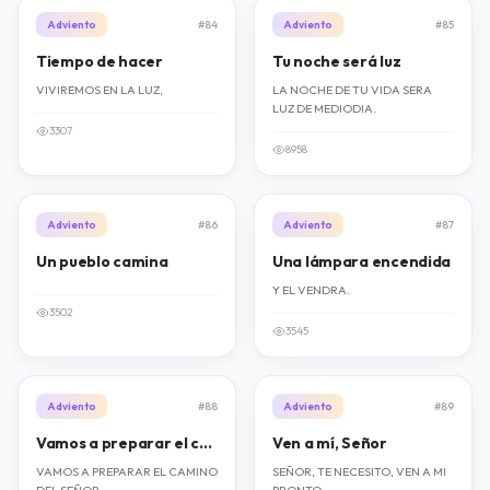
Adviento
#84
Adviento
#85
Tiempo de hacer
Tu noche será luz
VIVIREMOS EN LA LUZ,
LA NOCHE DE TU VIDA SERA
LUZ DE MEDIODIA.
3307
8958
Adviento
#86
Adviento
#87
Un pueblo camina
Una lámpara encendida
Y EL VENDRA.
3502
3545
Adviento
#88
Adviento
#89
Vamos a preparar el camino
Ven a mí, Señor
VAMOS A PREPARAR EL CAMINO
SEÑOR, TE NECESITO, VEN A MI