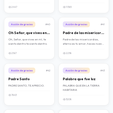
levantó.
2447
11365
Acción de gracias
#40
Acción de gracias
#41
Oh Señor, que vives en mí
Padre de las misericordias
Oh, Señor, que vives en mí, te
Padre de las misericordias,
siento dentro te siento dentro.
eterno es tu amor; haces nueva
cada cosa porque amas.
Renueva todo en tu Espíritu.
2567
2258
Renueva todo en tu Espíritu.
Acción de gracias
#42
Acción de gracias
#43
Padre Santo
Palabra que fue luz
PADRE SANTO, TE APRECIO.
PALABRA QUE EN LA TIERRA
HABITARIA
7843
3208