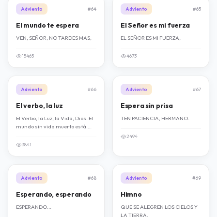
Adviento
#64
Adviento
#65
El mundo te espera
El Señor es mi fuerza
VEN, SEÑOR, NO TARDES MAS,
EL SEÑOR ES MI FUERZA,
15465
4673
Adviento
#66
Adviento
#67
El verbo, la luz
Espera sin prisa
El Verbo, la Luz, la Vida, Dios. El
TEN PACIENCIA, HERMANO.
mundo sin vida muerto está.
Los hombres sin Luz tinieblas
2494
son. El Verbo la Luz la Vida Dios.
3841
Adviento
#68
Adviento
#69
Esperando, esperando
Himno
ESPERANDO...
QUE SE ALEGREN LOS CIELOS Y
LA TIERRA.