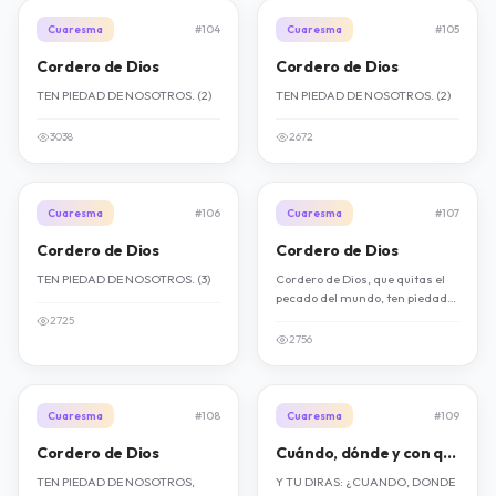
Cuaresma
#104
Cuaresma
#105
Cordero de Dios
Cordero de Dios
TEN PIEDAD DE NOSOTROS. (2)
TEN PIEDAD DE NOSOTROS. (2)
3038
2672
Cuaresma
#106
Cuaresma
#107
Cordero de Dios
Cordero de Dios
TEN PIEDAD DE NOSOTROS. (3)
Cordero de Dios, que quitas el
pecado del mundo, ten piedad
de nosotros, ten piedad de
2725
nosotros.
2756
Cuaresma
#108
Cuaresma
#109
Cordero de Dios
Cuándo, dónde y con quién
TEN PIEDAD DE NOSOTROS,
Y TU DIRAS: ¿CUANDO, DONDE