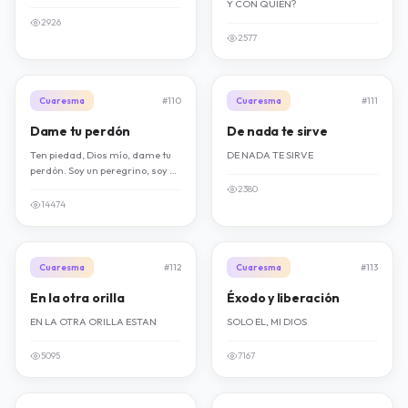
Y CON QUIEN?
2926
2577
Cuaresma
#110
Cuaresma
#111
Dame tu perdón
De nada te sirve
Ten piedad, Dios mío, dame tu
DE NADA TE SIRVE
perdón. Soy un peregrino, soy un
pecador. Vengo arrepentido, ten
2380
piedad, Señor. Vuelve a mí tus
14474
ojos con amor.
Cuaresma
#112
Cuaresma
#113
En la otra orilla
Éxodo y liberación
EN LA OTRA ORILLA ESTAN
SOLO EL, MI DIOS
5095
7167