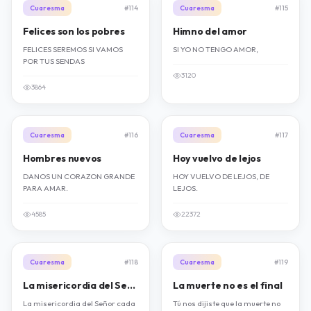
Cuaresma
#114
Cuaresma
#115
Felices son los pobres
Himno del amor
FELICES SEREMOS SI VAMOS
SI YO NO TENGO AMOR,
POR TUS SENDAS
3120
3864
Cuaresma
#116
Cuaresma
#117
Hombres nuevos
Hoy vuelvo de lejos
DANOS UN CORAZON GRANDE
HOY VUELVO DE LEJOS, DE
PARA AMAR.
LEJOS.
4585
22372
Cuaresma
#118
Cuaresma
#119
La misericordia del Señor
La muerte no es el final
La misericordia del Señor cada
Tú nos dijiste que la muerte no