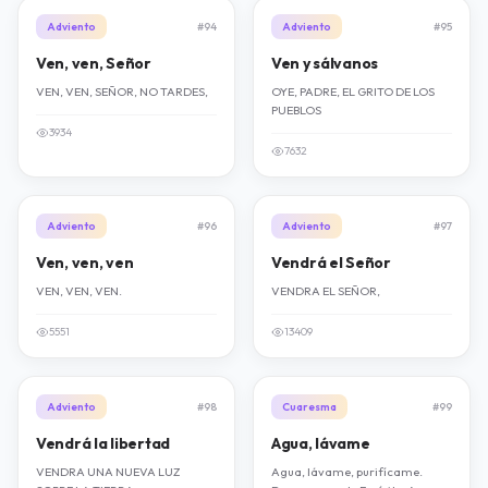
Adviento
#94
Adviento
#95
Ven, ven, Señor
Ven y sálvanos
VEN, VEN, SEÑOR, NO TARDES,
OYE, PADRE, EL GRITO DE LOS
PUEBLOS
3934
7632
Adviento
#96
Adviento
#97
Ven, ven, ven
Vendrá el Señor
VEN, VEN, VEN.
VENDRA EL SEÑOR,
5551
13409
Adviento
#98
Cuaresma
#99
Vendrá la libertad
Agua, lávame
VENDRA UNA NUEVA LUZ
Agua, lávame, purifícame.