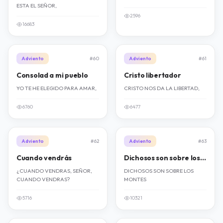
ESTA EL SEÑOR,
2596
16683
Adviento
#60
Adviento
#61
Consolad a mi pueblo
Cristo libertador
YO TE HE ELEGIDO PARA AMAR,
CRISTO NOS DA LA LIBERTAD,
6760
6477
Adviento
#62
Adviento
#63
Cuando vendrás
Dichosos son sobre los montes
¿CUANDO VENDRAS, SEÑOR,
DICHOSOS SON SOBRE LOS
CUANDO VENDRAS?
MONTES
5716
10321