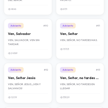
DEL SEÑOR.
PRONTO.
4846
6131
Adviento
#90
Adviento
#91
Ven, Salvador
Ven, Señor
VEN, SALVADOR, VEN SIN
VEN, SEÑOR, NO TARDES MAS.
TARDAR.
15703
24569
Adviento
#92
Adviento
#93
Ven, Señor Jesús
Ven, Señor, no tardes en llegar
VEN, SEÑOR JESUS, ¡VEN Y
VEN, SEÑOR, NO TARDES EN
SALVANOS!
LLEGAR
12019
33029