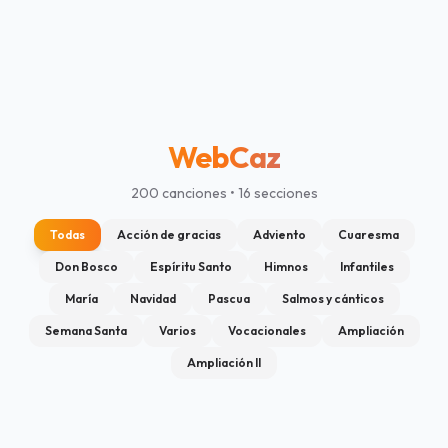
WebCaz
200 canciones • 16 secciones
Todas
Acción de gracias
Adviento
Cuaresma
Don Bosco
Espíritu Santo
Himnos
Infantiles
María
Navidad
Pascua
Salmos y cánticos
Semana Santa
Varios
Vocacionales
Ampliación
Ampliación II