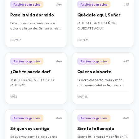
Acción de gracias
#44
Acción de gracias
#45
Paso la vida dormido
Quédate aqui, Señor
Paso la vida dormido ante el
QUEDATE AQUI, SEÑOR,
dolor de la gente. Gritan a mis
QUEDATE AQUI.
oídos y mi alma sigue indolente.
2302
17198
Acción de gracias
#46
Acción de gracias
#47
¿Qué te puedo dar?
Quiero alabarte
TODO LO QUE SE, TODO LO
Quiero alabarte, más y más
QUE SOY,
aún, quiero alabarte, más y
más aún. Buscar tu voluntad, tu
gracia conocer, quiero alabarte.
86
3458
Acción de gracias
#48
Acción de gracias
#49
Sé que voy contigo
Siento tu llamada
Sé que voy contigo, sé que me
Siento tu llamada y confío en Ti.