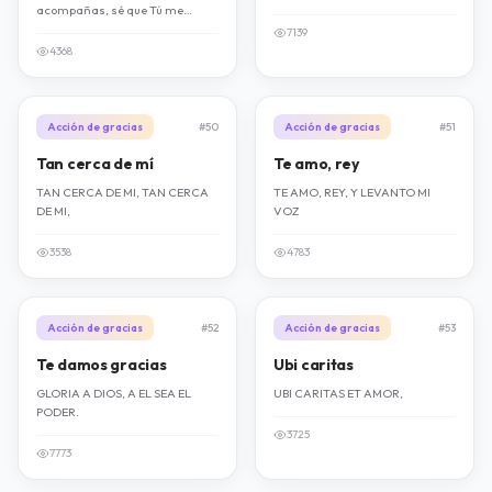
acompañas, sé que Tú me
quieres haga lo que haga (2). En
7139
tu presencia yo andaré todos
4368
los días de mi vida
Acción de gracias
#50
Acción de gracias
#51
Tan cerca de mí
Te amo, rey
TAN CERCA DE MI, TAN CERCA
TE AMO, REY, Y LEVANTO MI
DE MI,
VOZ
3538
4783
Acción de gracias
#52
Acción de gracias
#53
Te damos gracias
Ubi caritas
GLORIA A DIOS, A EL SEA EL
UBI CARITAS ET AMOR,
PODER.
3725
7773